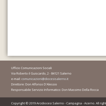
Ufficio Comunicazioni Sociali
Via Roberto il Guiscardo, 2 - 84121 Salerno
e-mail:
comunicazioni@diocesisalerno.it
Direttore: Don Alfonso D'Alessio
Responsabile Servizio Informatico: Don Massimo Della Rocca
Copyright © 2019 Arcidiocesi Salerno - Campagna - Acerno. All righ