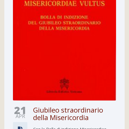
21
Giubileo straordinario
APR
della Misericordia
Con la Bolla di indizione Misericordiae