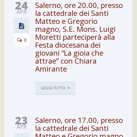
24
Salerno, ore 20.00, presso
APR
la cattedrale dei Santi
Matteo e Gregorio
magno, S.E. Mons. Luigi
Moretti parteciperà alla
0
Festa diocesana dei
giovani “La gioia che
attrae” con Chiara
Amirante
LEGGI TUTTO
23
Salerno, ore 17.00, presso
APR
la cattedrale dei Santi
Matteo e Gregorio magno