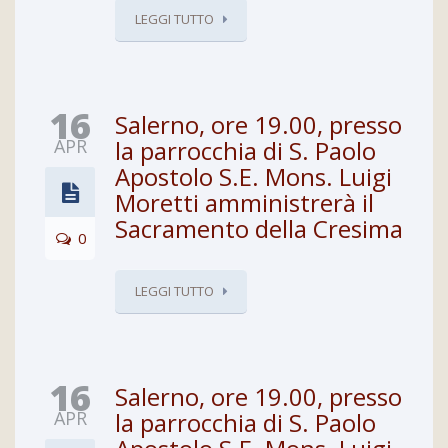
LEGGI TUTTO
16
Salerno, ore 19.00, presso
APR
la parrocchia di S. Paolo
Apostolo S.E. Mons. Luigi
Moretti amministrerà il
Sacramento della Cresima
0
LEGGI TUTTO
16
Salerno, ore 19.00, presso
APR
la parrocchia di S. Paolo