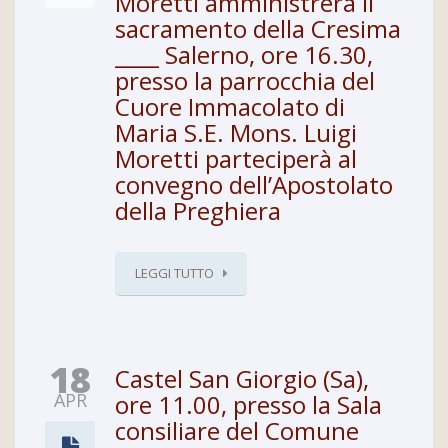
Moretti amministrerà il
sacramento della Cresima
____ Salerno, ore 16.30,
presso la parrocchia del
Cuore Immacolato di
Maria S.E. Mons. Luigi
Moretti parteciperà al
convegno dell’Apostolato
della Preghiera
LEGGI TUTTO
18
Castel San Giorgio (Sa),
APR
ore 11.00, presso la Sala
consiliare del Comune