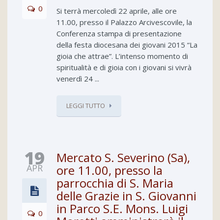
0
Si terrà mercoledì 22 aprile, alle ore
11.00, presso il Palazzo Arcivescovile, la
Conferenza stampa di presentazione
della festa diocesana dei giovani 2015 “La
gioia che attrae”. L’intenso momento di
spiritualità e di gioia con i giovani si vivrà
venerdì 24 ...
LEGGI TUTTO
19
Mercato S. Severino (Sa),
APR
ore 11.00, presso la
parrocchia di S. Maria
delle Grazie in S. Giovanni
in Parco S.E. Mons. Luigi
0