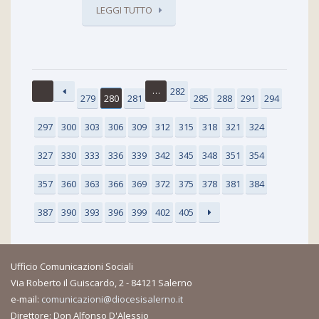
LEGGI TUTTO
…
282
279
280
281
285
288
291
294
297
300
303
306
309
312
315
318
321
324
327
330
333
336
339
342
345
348
351
354
357
360
363
366
369
372
375
378
381
384
387
390
393
396
399
402
405
Ufficio Comunicazioni Sociali
Via Roberto il Guiscardo, 2 - 84121 Salerno
e-mail:
comunicazioni@diocesisalerno.it
Direttore: Don Alfonso D'Alessio