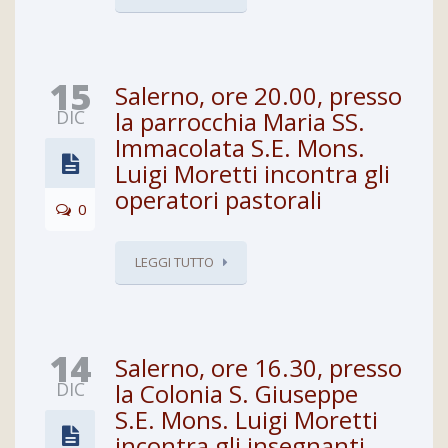
15
Salerno, ore 20.00, presso
DIC
la parrocchia Maria SS.
Immacolata S.E. Mons.
Luigi Moretti incontra gli
operatori pastorali
0
LEGGI TUTTO
14
Salerno, ore 16.30, presso
DIC
la Colonia S. Giuseppe
S.E. Mons. Luigi Moretti
incontra gli insegnanti