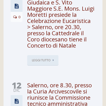
Giudaica e S. Vito
Maggiore S.E. Mons. Luigi
Moretti presiede la
0
Celebrazione Eucaristica
> Salerno, ore 20.30,
presso la Cattedrale il
Coro diocesano tiene il
Concerto di Natale
LEGGI TUTTO
12
Salerno, ore 8.30, presso
DIC
la Curia Arcivescovile si
riunisce la Commissione
tecnico amministrativa