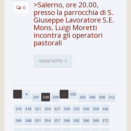
>Salerno, ore 20.00,
0
presso la parrocchia di S.
Giuseppe Lavoratore S.E.
Mons. Luigi Moretti
incontra gli operatori
pastorali
LEGGI TUTTO
…
300
297
298
299
303
306
309
312
315
318
321
324
327
330
333
336
339
342
345
348
351
354
357
360
363
366
369
372