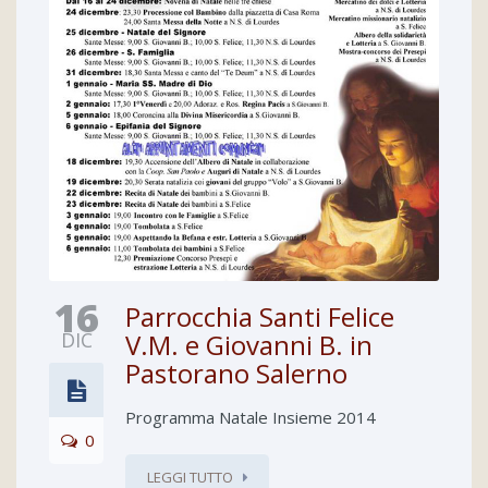
16
Parrocchia Santi Felice
DIC
V.M. e Giovanni B. in
Pastorano Salerno
Programma Natale Insieme 2014
0
LEGGI TUTTO