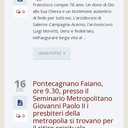
Francesco compie 78 anni. Un dono di Dio
alla Sua Chiesa e un testimone autentico
0
di fede per tutti noi. L’arcidiocesi di
Salerno-Campagna-Acerno, l'arcivescovo
Luigi Moretti, clero e fedeli laici,
nell’augurare lunga vita al ...
LEGGI TUTTO
16
Pontecagnano Faiano,
DIC
ore 9.30, presso il
Seminario Metropolitano
Giovanni Paolo II i
presbiteri della
0
metropolia si trovano per
il ritiro spirituale