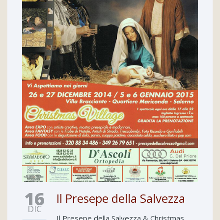
16
Il Presepe della Salvezza
DIC
Il Presepe della Salvezza & Christmas