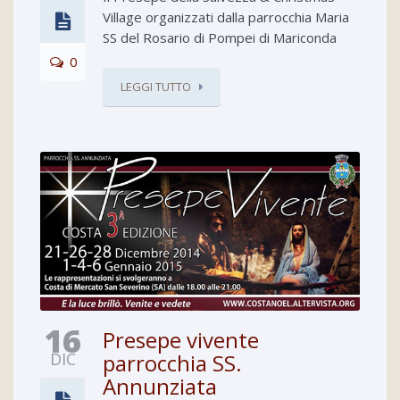
Village organizzati dalla parrocchia Maria
SS del Rosario di Pompei di Mariconda
0
LEGGI TUTTO
16
Presepe vivente
DIC
parrocchia SS.
Annunziata