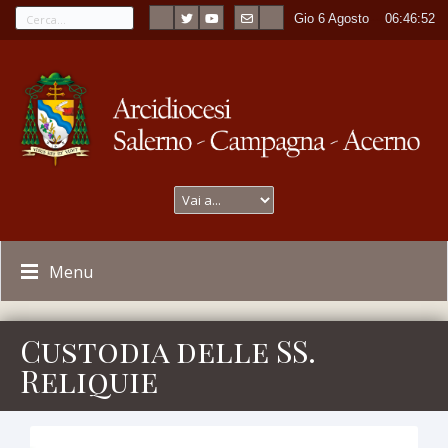
Gio 6 Agosto
----
06:46:54
Menu
Custodia delle SS.
Reliquie