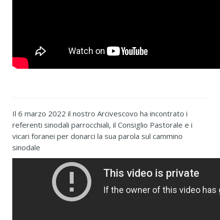
Il 6 marzo 2022 il nostro Arcivescovo ha incontrato i
referenti sinodali parrocchiali, il Consiglio Pastorale e i
vicari foranei per donarci la sua parola sul cammino
sinodale