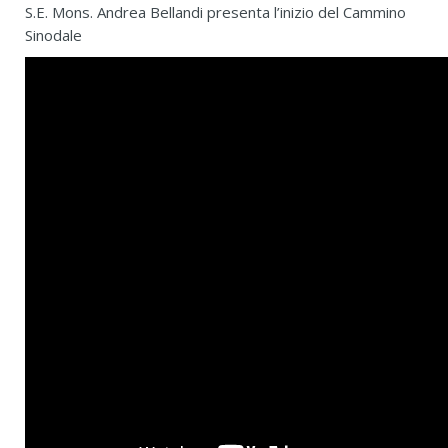
S.E. Mons. Andrea Bellandi presenta l’inizio del Cammino
Sinodale