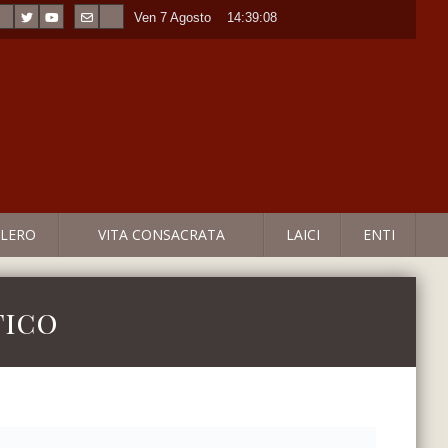
Ven 7 Agosto
----
14:39:08
LERO
VITA CONSACRATA
LAICI
ENTI
tico