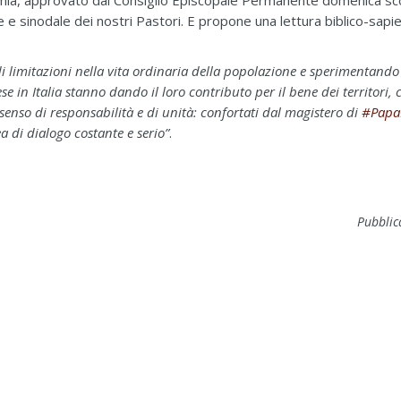
emia, approvato dal Consiglio Episcopale Permanente domenica sco
ale e sinodale dei nostri Pastori. E propone una lettura biblico-sapi
ndi limitazioni nella vita ordinaria della popolazione e sperimentando
ese in Italia stanno dando il loro contributo per il bene dei territori
 senso di responsabilità e di unità: confortati dal magistero di
#Papa
 di dialogo costante e serio”
.
Pubblic