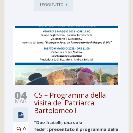
LEGGI TUTTO
04
CS – Programma della
MAG
visita del Patriarca
Bartolomeo I
“Due fratelli, una sola
0
fede”:
presentato il programma della