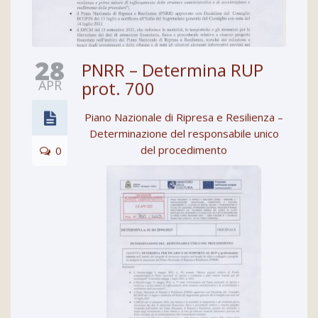
28
PNRR – Determina RUP
APR
prot. 700
Piano Nazionale di Ripresa e Resilienza –
Determinazione del responsabile unico
del procedimento
0