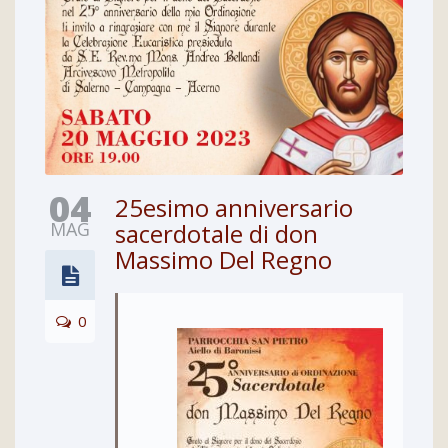
04
25esimo anniversario
MAG
sacerdotale di don
Massimo Del Regno
0