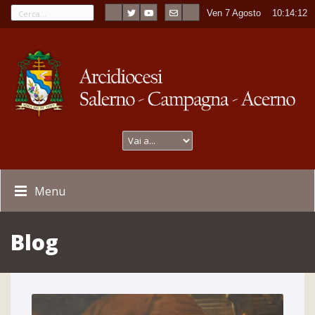
Ven 7 Agosto
----
10:14:14
Menu
Blog