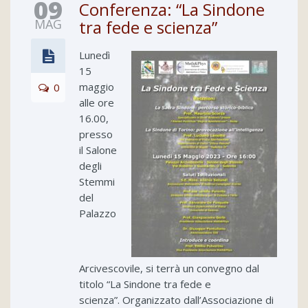
09
Conferenza: “La Sindone
MAG
tra fede e scienza”
Lunedì
15
maggio
0
alle ore
16.00,
presso
il Salone
degli
Stemmi
del
Palazzo
Arcivescovile, si terrà un convegno dal
titolo “La Sindone tra fede e
scienza”. Organizzato dall’Associazione di