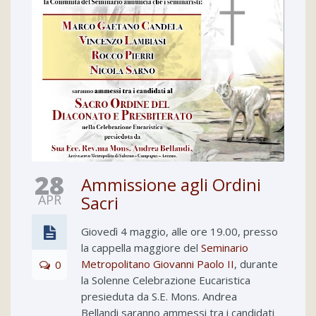
28
Ammissione agli Ordini
APR
Sacri
Giovedì 4 maggio, alle ore 19.00, presso
la cappella maggiore del
Seminario
Metropolitano Giovanni Paolo II
, durante
0
la Solenne Celebrazione Eucaristica
presieduta da S.E. Mons. Andrea
Bellandi saranno ammessi tra i candidati