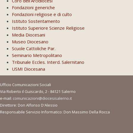
Coro dell’Arcidiocesi
Fondazioni generiche
Fondazioni religiose e di culto
Istituto Sostentamento
Istituto Superiore Scienze Religiose
Media Diocesani
Museo Diocesano
Scuole Cattoliche Par.
Seminario Metropolitano
Tribunale Eccles. Interd. Salernitano
USMI Diocesana
Ufficio Comunicazioni Sociali
Via Roberto il Guiscardo, 2 - 84121 Salerno
e-mail:
comunicazioni@diocesisalerno.it
Direttore: Don Alfonso D'Alessio
Responsabile Servizio Informatico: Don Massimo Della Rocca