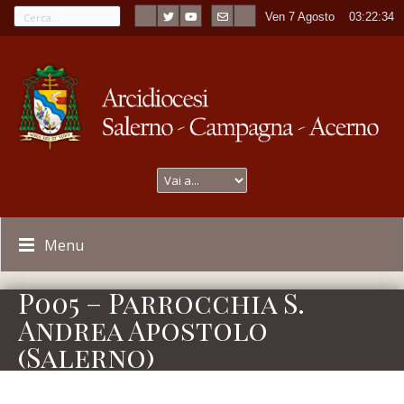
Ven 7 Agosto
----
03:22:34
Menu
P005 – Parrocchia S.
Andrea Apostolo
(Salerno)