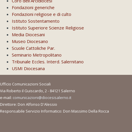
Coro dell’Arcidiocesi
Fondazioni generiche
Fondazioni religiose e di culto
Istituto Sostentamento
Istituto Superiore Scienze Religiose
Media Diocesani
Museo Diocesano
Scuole Cattoliche Par.
Seminario Metropolitano
Tribunale Eccles. Interd. Salernitano
USMI Diocesana
Ufficio Comunicazioni Sociali
Via Roberto il Guiscardo, 2 - 84121 Salerno
e-mail:
comunicazioni@diocesisalerno.it
Direttore: Don Alfonso D'Alessio
Responsabile Servizio Informatico: Don Massimo Della Rocca