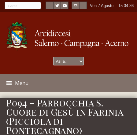
Ven 7 Agosto
----
15:34:36
Menu
P094 – Parrocchia S.
Cuore di Gesù in Farinia
(Picciola di
Pontecagnano)