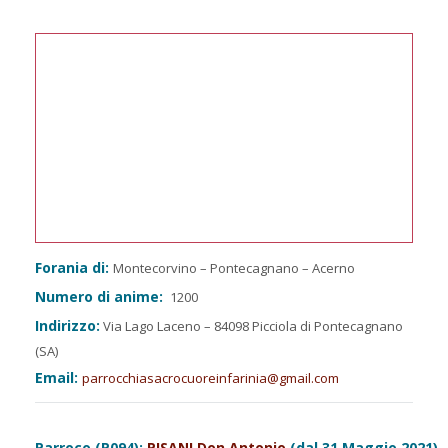
Forania di:
Montecorvino – Pontecagnano – Acerno
Numero di anime:
1200
Indirizzo:
Via Lago Laceno – 84098 Picciola di Pontecagnano
(SA)
Email:
parrocchiasacrocuoreinfarinia@gmail.com
Parroco (P094):
PISANI Don Antonio
(dal 31 Maggio 2021)