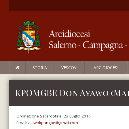
STORIA
VESCOVI
ARCIDIOCESI
KPOMGBE Don Ayawo (Ma
Ordinazione Sacerdotale: 23 Luglio 2016
Email:
ajawokpongbe@gmail.com