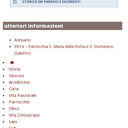
STORICO DEI PARROCI E SACERDOTI
ulteriori informazioni
Annuario
P014 – Parrocchia S. Maria della Porta e S. Domenico
(Salerno)
Storia
Vescovi
Arcidiocesi
Curia
Vita Pastorale
Parrocchie
Clero
Vita Consacrata
Laici
Enti