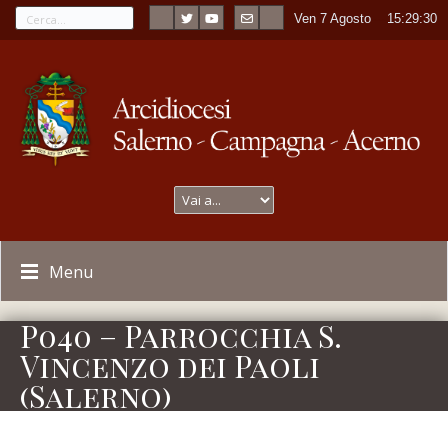
Ven 7 Agosto
----
15:29:30
Menu
P040 – Parrocchia S.
Vincenzo dei Paoli
(Salerno)