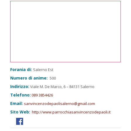
Forania di:
Salerno Est
Numero di anime:
500
Indirizzo:
Viale M. De Marco, 6 – 84131 Salerno
Telefono:
089 3854426
Email:
sanvincenzodepaolisalerno@gmail.com
Sito Web:
http://www.parrocchiasanvincenzodepaoli.it