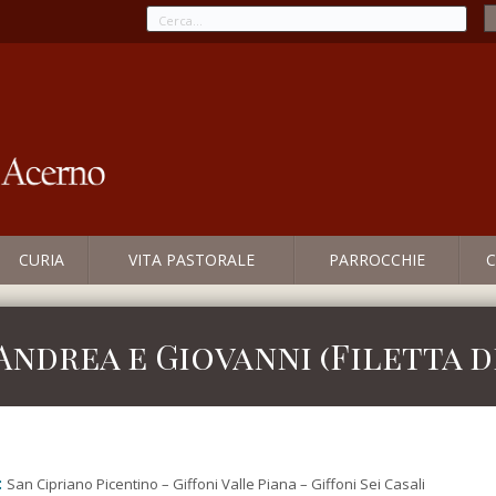
CURIA
VITA PASTORALE
PARROCCHIE
C
Andrea e Giovanni (Filetta di
:
San Cipriano Picentino – Giffoni Valle Piana – Giffoni Sei Casali