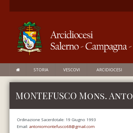
STORIA
VESCOVI
ARCIDIOCESI
MONTEFUSCO Mons. Anto
Ordinazione Sacerdotale: 19 Giugno 1993
Email:
antoniomontefusco68@gmail.com