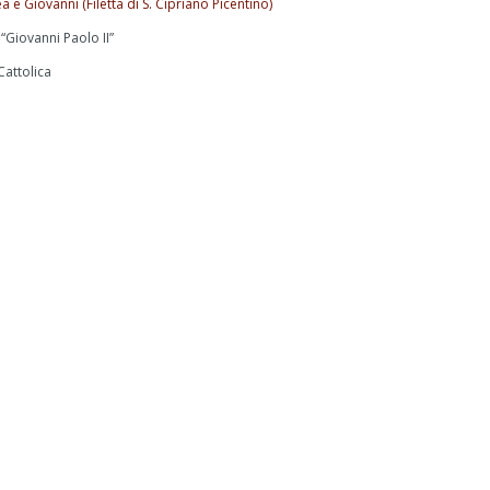
 e Giovanni (Filetta di S. Cipriano Picentino)
“Giovanni Paolo II”
Cattolica