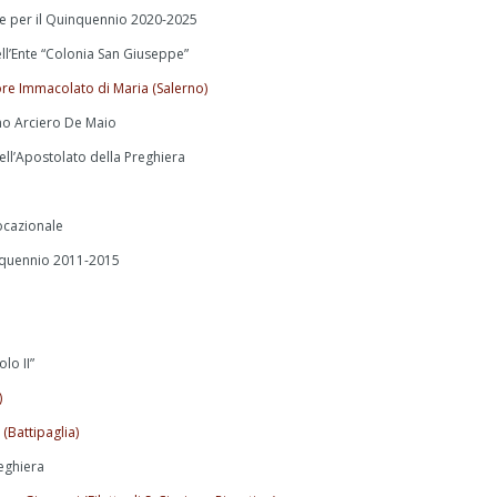
le per il Quinquennio 2020-2025
ll’Ente “Colonia San Giuseppe”
re Immacolato di Maria (Salerno)
no Arciero De Maio
ll’Apostolato della Preghiera
Vocazionale
inquennio 2011-2015
lo II”
)
 (Battipaglia)
eghiera