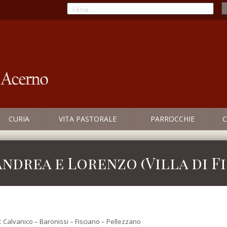
CURIA
VITA PASTORALE
PARROCCHIE
C
Andrea e Lorenzo (Villa di F
:
Calvanico – Baronissi – Fisciano – Pellezzano