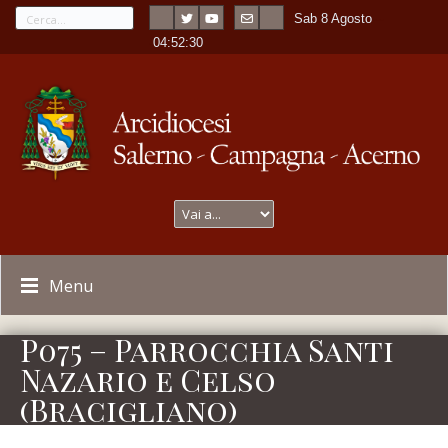
Sab 8 Agosto
---
-
04:52:30
Menu
P075 – Parrocchia Santi
Nazario e Celso
(Bracigliano)