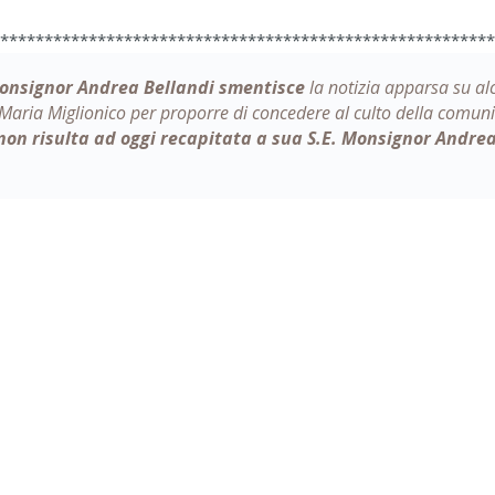
********************************************************
onsignor Andrea Bellandi
smentisce
la notizia apparsa su alc
 Maria Miglionico
per proporre di concedere al culto della comun
non risulta ad oggi recapitata a sua S.E. Monsignor Andrea