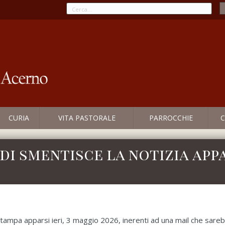
CURIA
VITA PASTORALE
PARROCCHIE
C
di smentisce la notizia app
i stampa apparsi ieri, 3 maggio 2026, inerenti ad una mail che sare