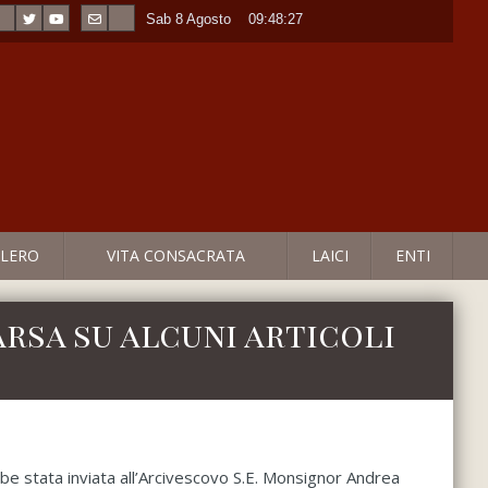
Sab 8 Agosto
----
09:48:27
LERO
VITA CONSACRATA
LAICI
ENTI
arsa su alcuni articoli
bbe stata inviata all’Arcivescovo S.E. Monsignor Andrea