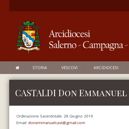
STORIA
VESCOVI
ARCIDIOCESI
CASTALDI Don Emmanuel
Ordinazione Sacerdotale: 28 Giugno 2019
Email:
donemmanuelcast@gmail.com