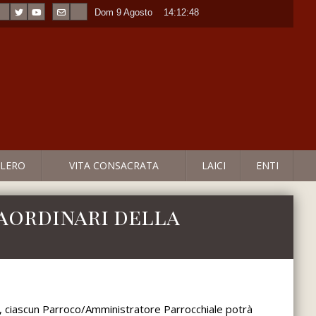
Dom 9 Agosto
----
14:12:48
LERO
VITA CONSACRATA
LAICI
ENTI
raordinari della
ato, ciascun Parroco/Amministratore Parrocchiale potrà