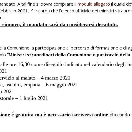
 mandato. A tal fine si dovrà compilare il
modulo allegato
il quale do
 febbraio 2021. Si ricorda che l’elenco ufficiale dei ministri straor
to.
di rinnovo, il mandato sarà da considerarsi decaduto.
 della Comunione la partecipazione al percorso di formazione e di 
olo “
Ministri straordinari della Comunione e pastorale della 
alle ore 16,30 come diseguito indicato nel calendario degli in
2021
 servizio al malato – 4 marzo 2021
ne, ascolto, empatia – 6 maggio 2021
no 2021
storale – 1 luglio 2021
zione è gratuita ma è necessario iscriversi online
cliccando s