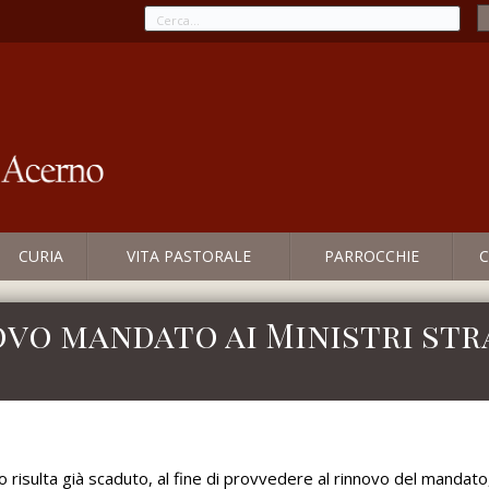
CURIA
VITA PASTORALE
PARROCCHIE
C
novo mandato ai Ministri st
ato risulta già scaduto, al fine di provvedere al rinnovo del mand