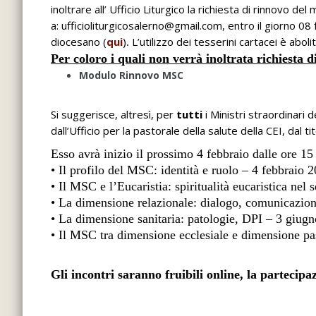
inoltrare all’ Ufficio Liturgico la richiesta di rinnovo del
a:
ufficioliturgicosalerno@gmail.com
, entro il giorno 08
diocesano (
qui
)
L’utilizzo dei tesserini cartacei è aboli
.
Per coloro i quali non verrà inoltrata richiesta 
Modulo Rinnovo MSC
Si suggerisce, altresì, per
tutti
i Ministri straordinari
dall’Ufficio per la pastorale della salute della CEI, dal tit
Esso avrà inizio
il prossimo 4 febbraio dalle ore 15 
• Il profilo del MSC: identità e ruolo – 4 febbraio 
• Il MSC e l’Eucaristia: spiritualità eucaristica nel
• La dimensione relazionale: dialogo, comunicazio
• La dimensione sanitaria: patologie, DPI – 3 giug
• Il MSC tra dimensione ecclesiale e dimensione pa
Gli incontri saranno fruibili online, la partecipa