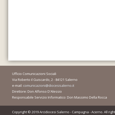
Ufficio Comunicazioni Sociali
Via Roberto il Guiscardo, 2 - 84121 Salerno
e-mail:
comunicazioni@diocesisalerno.it
Direttore: Don Alfonso D'Alessio
Responsabile Servizio Informatico: Don Massimo Della Rocca
Copyright © 2019 Arcidiocesi Salerno - Campagna - Acerno. All righ