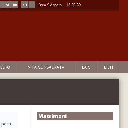
Dom 9 Agosto
----
13:50:30
LERO
VITA CONSACRATA
LAICI
ENTI
Matrimoni
n pochi