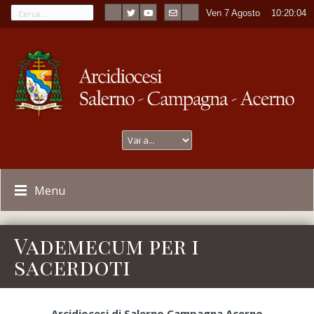
Ven 7 Agosto
----
10:20:05
Menu
Vademecum per i
sacerdoti
Arcidiocesi di Salerno Campagna Acerno