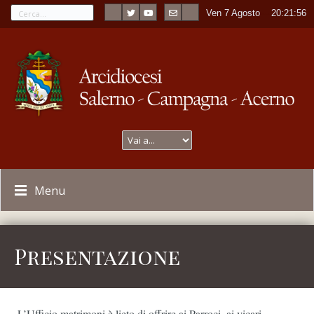
Ven 7 Agosto
----
20:21:56
Menu
Presentazione
L’Ufficio matrimoni è lieto di offrire ai Parroci, ai vicari