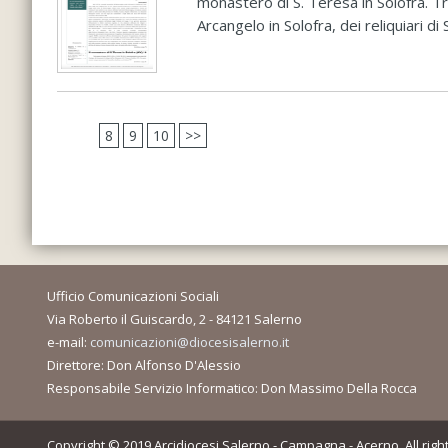
monastero di S. Teresa in Solofra. Tr
Arcangelo in Solofra, dei reliquiari di
8
9
10
>>
Ufficio Comunicazioni Sociali
Via Roberto il Guiscardo, 2 - 84121 Salerno
e-mail:
comunicazioni@diocesisalerno.it
Direttore: Don Alfonso D'Alessio
Responsabile Servizio Informatico: Don Massimo Della Rocca
Copyright © 2019 Arcidiocesi Salerno - Campagna - Acerno. All righ