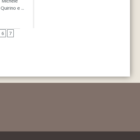
. Michele
Quirino e ...
7
6