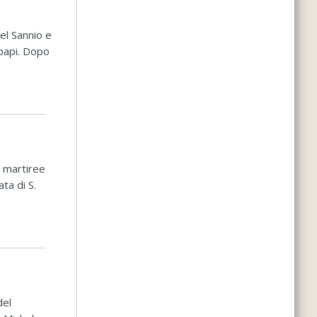
del Sannio e
 papi. Dopo
e martiree
ta di S.
del