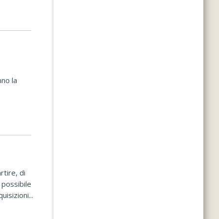
nno la
tire, di
 possibile
isizioni...