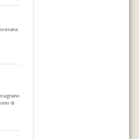
iocesana.
i
ntecagnano
tonio di