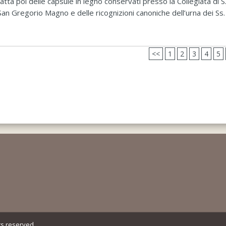
atta poi delle capsule in legno conservati presso la Collegiata di S
 San Gregorio Magno e delle ricognizioni canoniche dell’urna dei Ss. 
<<
1
2
3
4
5
ts reserved.