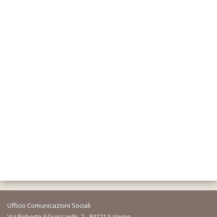
Ufficio Comunicazioni Sociali
Via Roberto il Guiscardo, 2 - 84121 Salerno