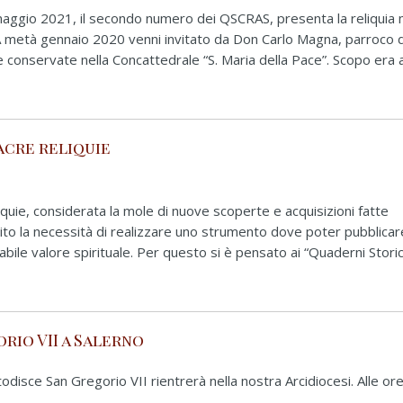
aggio 2021, il secondo numero dei QSCRAS, presenta la reliquia
 A metà gennaio 2020 venni invitato da Don Carlo Magna, parroco d
e conservate nella Concattedrale “S. Maria della Pace”. Scopo era
acre reliquie
liquie, considerata la mole di nuove scoperte e acquisizioni fatte
rtito la necessità di realizzare uno strumento dove poter pubblicar
bile valore spirituale. Per questo si è pensato ai “Quaderni Storic
rio VII a Salerno
odisce San Gregorio VII rientrerà nella nostra Arcidiocesi. Alle or