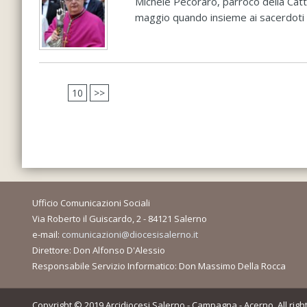
Michele Pecoraro, parroco della Catt
maggio quando insieme ai sacerdoti de
10
>>
Ufficio Comunicazioni Sociali
Via Roberto il Guiscardo, 2 - 84121 Salerno
e-mail:
comunicazioni@diocesisalerno.it
Direttore: Don Alfonso D'Alessio
Responsabile Servizio Informatico: Don Massimo Della Rocca
Copyright © 2019 Arcidiocesi Salerno - Campagna - Acerno. All righ