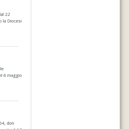
dal 22
 la Diocesi
le
del 6 maggio
.
954, don