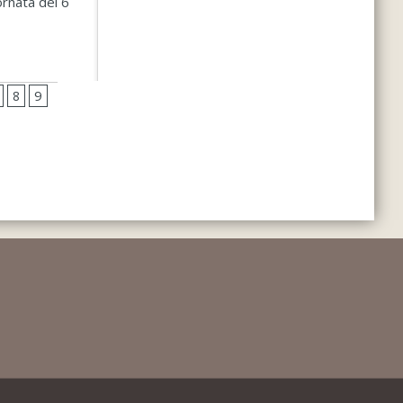
ornata del 6
9
8