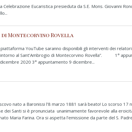
la Celebrazione Eucaristica presieduta da S.E. Mons. Giovanni Ronc
o...
o di Montecorvino Rovella
iattaforma YouTube saranno disponibili gli interventi dei relatori
oni intorno al Sant’Ambrogio di Montecorvino Rovella”. 1° app
dicembre 2020 3° appuntamento 9 dicembre...
escovo nato a Baronissi l’8 marzo 1881 sarà beato! Lo scorso 17
e dei Santi si è pronunciata unanimamente favorevole alla eroicit
nato Maria Farina. Ora si aspetta l’emissione da parte del S. Padre 