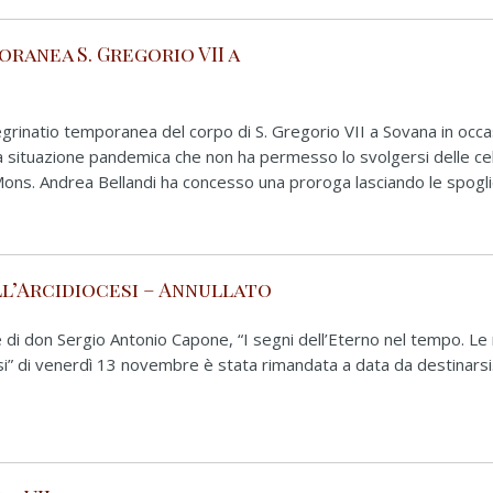
ranea S. Gregorio VII a
regrinatio temporanea del corpo di S. Gregorio VII a Sovana in occ
 la situazione pandemica che non ha permesso lo svolgersi delle ce
 Mons. Andrea Bellandi ha concesso una proroga lasciando le spoglie
ll’Arcidiocesi – Annullato
di don Sergio Antonio Capone, “I segni dell’Eterno nel tempo. Le r
esi” di venerdì 13 novembre è stata rimandata a data da destinarsi..