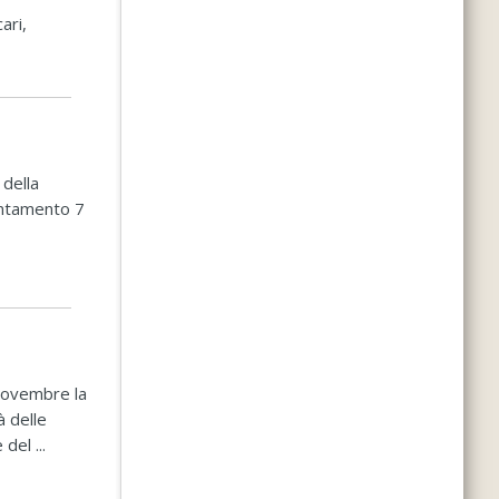
ari,
 della
untamento 7
 novembre la
à delle
del ...