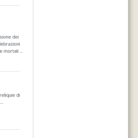
asione dei
lebrazioni
 mortali ...
eliquie di
..