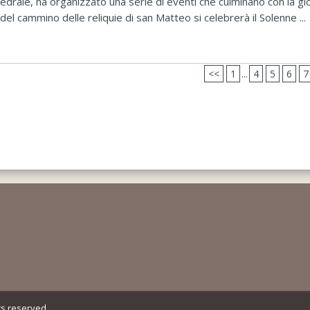
edrale, ha organizzato una serie di eventi che culminano con la gi
l cammino delle reliquie di san Matteo si celebrerà il Solenne ...
<<
1
4
5
6
7
...
ts reserved.