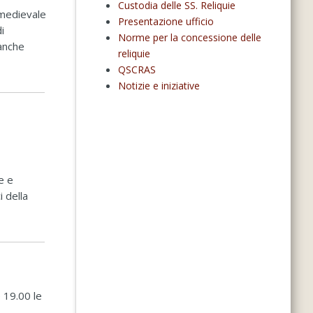
Custodia delle SS. Reliquie
 medievale
Presentazione ufficio
i
Norme per la concessione delle
 anche
reliquie
QSCRAS
Notizie e iniziative
e e
i della
e 19.00 le