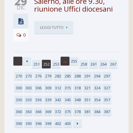
29
Salerno, alle ore 9.30,
DIC
riunione Uffici diocesani
LEGGI TUTTO
0
…
255
251
252
253
258
261
264
267
270
273
276
279
282
285
288
291
294
297
300
303
306
309
312
315
318
321
324
327
330
333
336
339
342
345
348
351
354
357
360
363
366
369
372
375
378
381
384
387
390
393
396
399
402
405