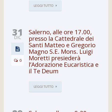
LEGGI TUTTO
31
Salerno, alle ore 17.00,
DIC
presso la Cattedrale dei
Santi Matteo e Gregorio
Magno S.E. Mons. Luigi
Moretti presiederà
0
l’Adorazione Eucaristica e
il Te Deum
LEGGI TUTTO