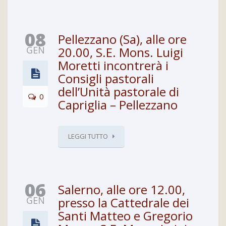
08
Pellezzano (Sa), alle ore
GEN
20.00, S.E. Mons. Luigi
Moretti incontrerà i
Consigli pastorali
dell’Unità pastorale di
0
Capriglia – Pellezzano
LEGGI TUTTO
06
Salerno, alle ore 12.00,
GEN
presso la Cattedrale dei
Santi Matteo e Gregorio