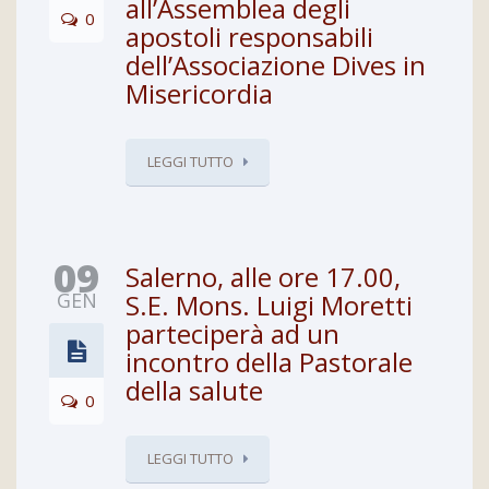
all’Assemblea degli
0
apostoli responsabili
dell’Associazione Dives in
Misericordia
LEGGI TUTTO
09
Salerno, alle ore 17.00,
GEN
S.E. Mons. Luigi Moretti
parteciperà ad un
incontro della Pastorale
della salute
0
LEGGI TUTTO