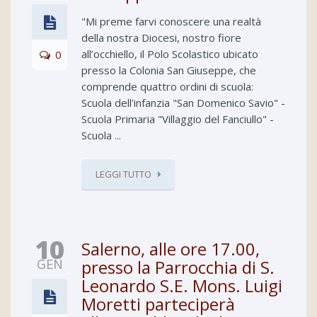
"Mi preme farvi conoscere una realtà
della nostra Diocesi, nostro fiore
all’occhiello, il Polo Scolastico ubicato
0
presso la Colonia San Giuseppe, che
comprende quattro ordini di scuola:
Scuola dell'infanzia "San Domenico Savio" -
Scuola Primaria "Villaggio del Fanciullo" -
Scuola ...
LEGGI TUTTO
10
Salerno, alle ore 17.00,
GEN
presso la Parrocchia di S.
Leonardo S.E. Mons. Luigi
Moretti parteciperà