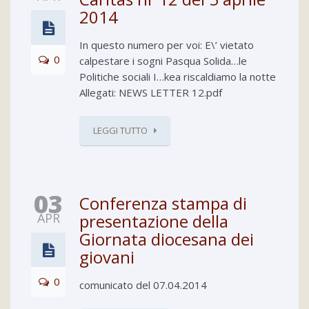
2014
In questo numero per voi: E\’ vietato
0
calpestare i sogni Pasqua Solida…le
Politiche sociali I…kea riscaldiamo la notte
Allegati: NEWS LETTER 12.pdf
LEGGI TUTTO
03
Conferenza stampa di
APR
presentazione della
Giornata diocesana dei
giovani
0
comunicato del 07.04.2014