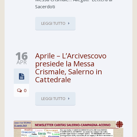
Sacerdoti
LEGGI TUTTO
16
Aprile – L’Arcivescovo
APR
presiede la Messa
Crismale, Salerno in
Cattedrale
0
LEGGI TUTTO