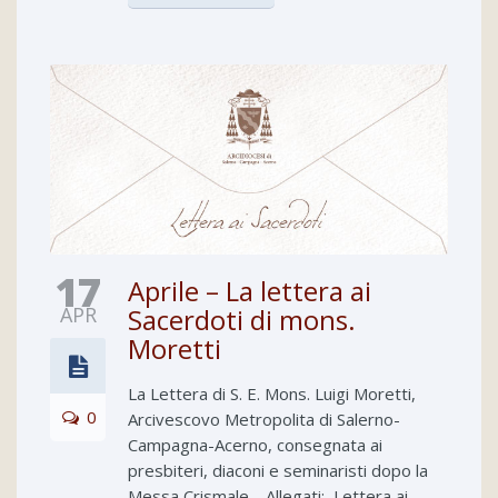
17
Aprile – La lettera ai
APR
Sacerdoti di mons.
Moretti
La Lettera di S. E. Mons. Luigi Moretti,
0
Arcivescovo Metropolita di Salerno-
Campagna-Acerno, consegnata ai
presbiteri, diaconi e seminaristi dopo la
Messa Crismale… Allegati: Lettera ai