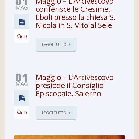
01
Maggio – L’Arcivescovo
MAG
conferisce le Cresime,
Eboli presso la chiesa S.
Nicola in S. Vito al Sele
0
LEGGI TUTTO
01
Maggio – L’Arcivescovo
MAG
presiede il Consiglio
Episcopale, Salerno
0
LEGGI TUTTO