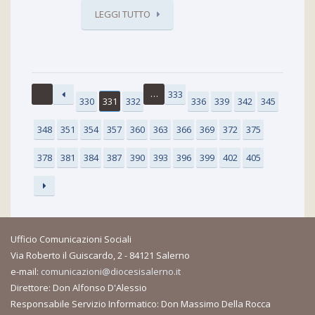
LEGGI TUTTO
…
333
330
331
332
336
339
342
345
348
351
354
357
360
363
366
369
372
375
378
381
384
387
390
393
396
399
402
405
Ufficio Comunicazioni Sociali
Via Roberto il Guiscardo, 2 - 84121 Salerno
e-mail:
comunicazioni@diocesisalerno.it
Direttore: Don Alfonso D'Alessio
Responsabile Servizio Informatico: Don Massimo Della Rocca