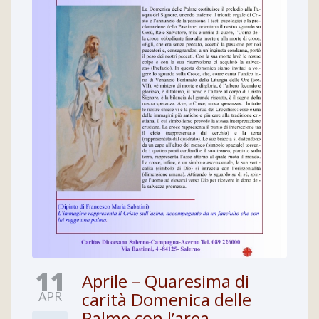
11
Aprile – Quaresima di
APR
carità Domenica delle
Palme con l’area