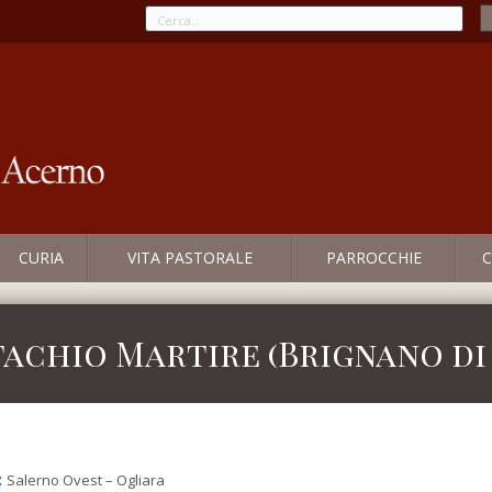
CURIA
VITA PASTORALE
PARROCCHIE
C
tachio Martire (Brignano di
:
Salerno Ovest – Ogliara