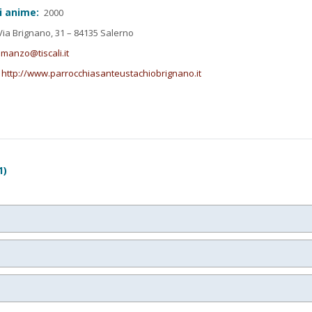
i anime:
2000
ia Brignano, 31 – 84135 Salerno
.manzo@tiscali.it
http://www.parrocchiasanteustachiobrignano.it
1)