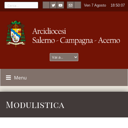
Ven 7 Agosto
----
18:50:07
Menu
Modulistica