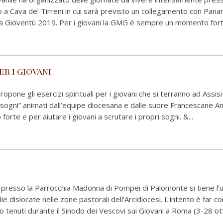
o a Cava de’ Tirreni in cui sarà previsto un collegamento con Pana
la Gioventù 2019. Per i giovani la GMG è sempre un momento forte
er i giovani
opone gli esercizi spirituali per i giovani che si terranno ad Assisi 
i sogni” animati dall’equipe diocesana e dalle suore Francescane An
rte e per aiutare i giovani a scrutare i propri sogni. &...
presso la Parrocchia Madonna di Pompei di Palomonte si tiene l'
e dislocate nelle zone pastorali dell'Arcidiocesi. L'intento è far c
sono tenuti durante il Sinodo dei Vescovi sui Giovani a Roma (3-28 o