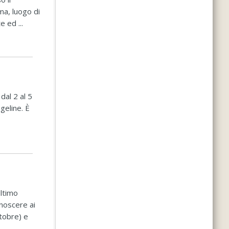
ma, luogo di
 ed ...
dal 2 al 5
geline. È
ultimo
onoscere ai
ttobre) e