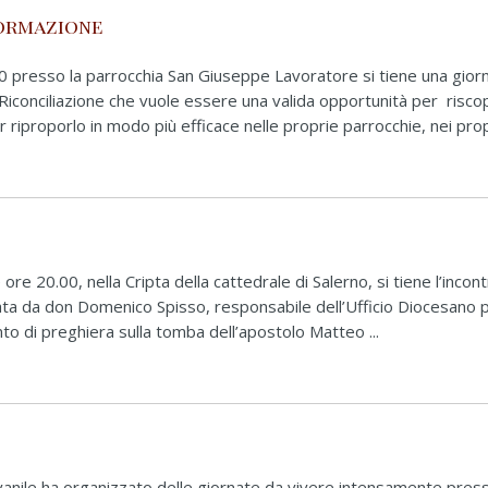
formazione
0 presso la parrocchia San Giuseppe Lavoratore si tiene una giorn
iconciliazione che vuole essere una valida opportunità per riscopr
r riproporlo in modo più efficace nelle proprie parrocchie, nei pro
ore 20.00, nella Cripta della cattedrale di Salerno, si tiene l’incont
ata da don Domenico Spisso, responsabile dell’Ufficio Diocesano p
o di preghiera sulla tomba dell’apostolo Matteo ...
ovanile ha organizzato delle giornate da vivere intensamente press