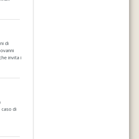
ni di
iovanni
he invita i
n
 caso di