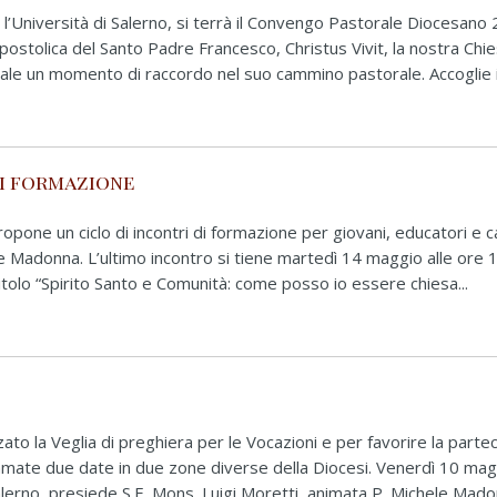
l’Università di Salerno, si terrà il Convengo Pastorale Diocesano
 Apostolica del Santo Padre Francesco, Christus Vivit, la nostra Chi
le un momento di raccordo nel suo cammino pastorale. Accoglie il
di formazione
ropone un ciclo di incontri di formazione per giovani, educatori e c
 Madonna. L’ultimo incontro si tiene martedì 14 maggio alle ore 
itolo “Spirito Santo e Comunità: come posso io essere chiesa...
to la Veglia di preghiera per le Vocazioni e per favorire la parte
mate due date in due zone diverse della Diocesi. Venerdì 10 magg
lerno, presiede S.E. Mons. Luigi Moretti, animata P. Michele Madon