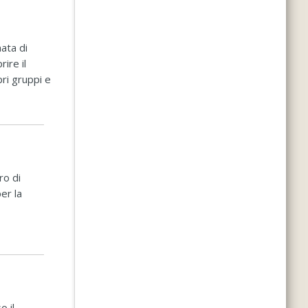
ata di
ire il
pri gruppi e
ro di
er la
o il