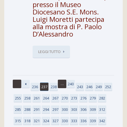
presso il Museo
Diocesano S.E. Mons.
Luigi Moretti partecipa
alla mostra di P. Paolo
D’Alessandro
LEGGI TUTTO
…
240
236
237
238
243
246
249
252
255
258
261
264
267
270
273
276
279
282
285
288
291
294
297
300
303
306
309
312
315
318
321
324
327
330
333
336
339
342