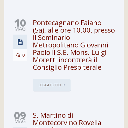
10
Pontecagnano Faiano
MAG
(Sa), alle ore 10.00, presso
il Seminario
Metropolitano Giovanni
Paolo II S.E. Mons. Luigi
0
Moretti incontrerà il
Consiglio Presbiterale
LEGGI TUTTO
09
S. Martino di
MAG
Montecorvino Rovella