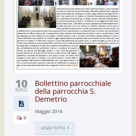
10
Bollettino parrocchiale
MAG
della parrocchia S.
Demetrio
Maggio 2016
0
LEGGI TUTTO