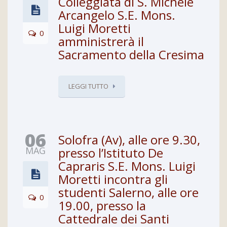
Colleggiata di S. Michele
Arcangelo S.E. Mons.
Luigi Moretti
0
amministrerà il
Sacramento della Cresima
LEGGI TUTTO
06
Solofra (Av), alle ore 9.30,
MAG
presso l’Istituto De
Capraris S.E. Mons. Luigi
Moretti incontra gli
studenti Salerno, alle ore
0
19.00, presso la
Cattedrale dei Santi