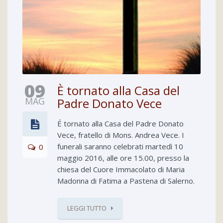
09
È tornato alla Casa del
MAG
Padre Donato Vece
É tornato alla Casa del Padre Donato
Vece, fratello di Mons. Andrea Vece. I
funerali saranno celebrati martedì 10
0
maggio 2016, alle ore 15.00, presso la
chiesa del Cuore Immacolato di Maria
Madonna di Fatima a Pastena di Salerno.
LEGGI TUTTO