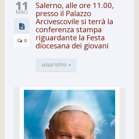
11
Salerno, alle ore 11.00,
MAG
presso il Palazzo
Arcivescovile si terrà la
conferenza stampa
riguardante la Festa
0
diocesana dei giovani
LEGGI TUTTO