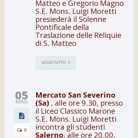
Matteo e Gregorio Magno
S.E. Mons. Luigi Moretti
presiederà il Solenne
Pontificale della
Traslazione delle Reliquie
di S. Matteo
LEGGI TUTTO
05
Mercato San Severino
MAG
(Sa)
, alle ore 9.30, presso
il Liceo Classico Marone
S.E. Mons. Luigi Moretti
incontra gli studenti
0
Salerno
, alle ore 20.00,