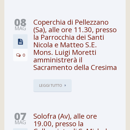
08
Coperchia di Pellezzano
MAG
(Sa), alle ore 11.30, presso
la Parrocchia dei Santi
Nicola e Matteo S.E.
Mons. Luigi Moretti
0
amministrerà il
Sacramento della Cresima
LEGGI TUTTO
07
Solofra (Av), alle ore
MAG
19.00, presso la