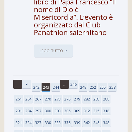
libro di Papa Francesco “Il
nome di Dio è
Misericordia”. L’evento è
organizzato dal Club
Panathlon salernitano
LEGGI TUTTO
…
246
242
243
244
249
252
255
258
261
264
267
270
273
276
279
282
285
288
291
294
297
300
303
306
309
312
315
318
321
324
327
330
333
336
339
342
345
348