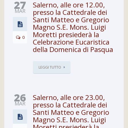
27
Salerno, alle ore 12.00,
MAR
presso la Cattedrale dei
Santi Matteo e Gregorio
Magno S.E. Mons. Luigi
Moretti presiederà la
0
Celebrazione Eucaristica
della Domenica di Pasqua
LEGGI TUTTO
26
Salerno, alle ore 23.00,
MAR
presso la Cattedrale dei
Santi Matteo e Gregorio
Magno S.E. Mons. Luigi
Moretti presiederà la