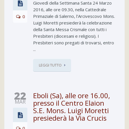
Giovedì della Settimana Santa 24 Marzo
2016, alle ore 09.30, nella Cattedrale
Primaziale di Salerno, l’Arcivescovo Mons.
0
Luigi Moretti presiederà la celebrazione
della Santa Messa Crismale con tutti i
Presbiteri (diocesani e religiosi). I
Presbiteri sono pregati di trovarsi, entro
...
LEGGI TUTTO
22
Eboli (Sa), alle ore 16.00,
MAR
presso il Centro Elaion
S.E. Mons. Luigi Moretti
presiederà la Via Crucis
0