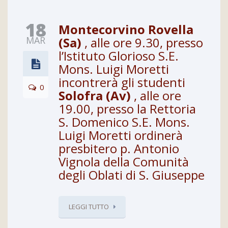
18
Montecorvino Rovella
MAR
(Sa)
, alle ore 9.30, presso
l’Istituto Glorioso S.E.
Mons. Luigi Moretti
incontrerà gli studenti
0
Solofra (Av)
, alle ore
19.00, presso la Rettoria
S. Domenico S.E. Mons.
Luigi Moretti ordinerà
presbitero p. Antonio
Vignola della Comunità
degli Oblati di S. Giuseppe
LEGGI TUTTO