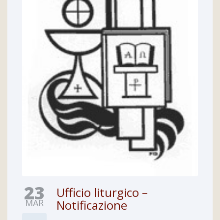
23
Ufficio liturgico –
MAR
Notificazione