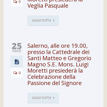
0
Veglia Pasquale
LEGGI TUTTO
25
Salerno, alle ore 19.00,
MAR
presso la Cattedrale dei
Santi Matteo e Gregorio
Magno S.E. Mons. Luigi
Moretti presiederà la
0
Celebrazione della
Passione del Signore
LEGGI TUTTO