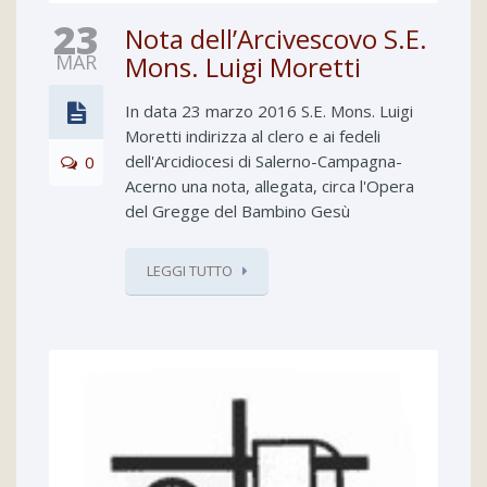
23
Nota dell’Arcivescovo S.E.
MAR
Mons. Luigi Moretti
In data 23 marzo 2016 S.E. Mons. Luigi
Moretti indirizza al clero e ai fedeli
dell'Arcidiocesi di Salerno-Campagna-
0
Acerno una nota, allegata, circa l'Opera
del Gregge del Bambino Gesù
LEGGI TUTTO