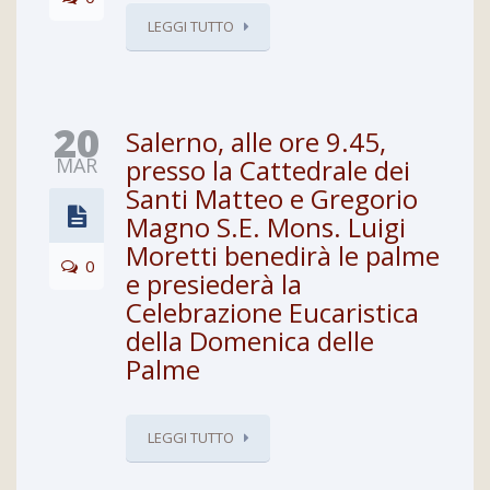
LEGGI TUTTO
20
Salerno, alle ore 9.45,
MAR
presso la Cattedrale dei
Santi Matteo e Gregorio
Magno S.E. Mons. Luigi
Moretti benedirà le palme
0
e presiederà la
Celebrazione Eucaristica
della Domenica delle
Palme
LEGGI TUTTO