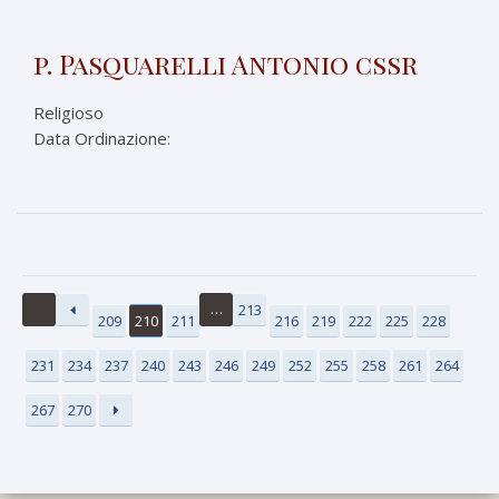
p. Pasquarelli Antonio cssr
Religioso
Data Ordinazione:
…
213
209
210
211
216
219
222
225
228
231
234
237
240
243
246
249
252
255
258
261
264
267
270