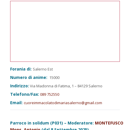
Forania di:
Salerno Est
Numero di anime:
15000
Indirizzo:
Via Madonna di Fatima, 1 – 84129 Salerno
Telefono/Fax:
089 752550
Email:
cuoreimmacolatodimariasalerno@gmail.com
Parroco in solidum (P031) – Moderatore:
MONTEFUSCO
Mons. Antonio
(dal 8 Settembre 2025)