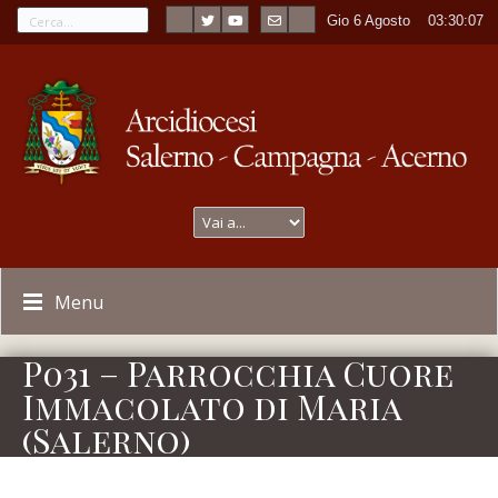
Gio 6 Agosto
----
03:30:07
Menu
P031 – Parrocchia Cuore
Immacolato di Maria
(Salerno)