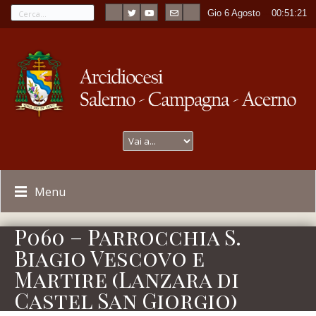
Gio 6 Agosto
----
00:51:21
Menu
P060 – Parrocchia S.
Biagio Vescovo e
Martire (Lanzara di
Castel San Giorgio)