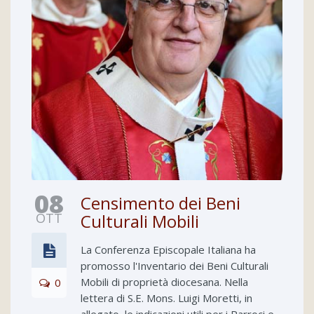
08
Censimento dei Beni
OTT
Culturali Mobili
La Conferenza Episcopale Italiana ha
promosso l'Inventario dei Beni Culturali
Mobili di proprietà diocesana. Nella
0
lettera di S.E. Mons. Luigi Moretti, in
allegato, le indicazioni utili per i Parroci e