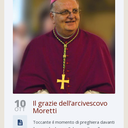
10
Il grazie dell’arcivescovo
OTT
Moretti
Toccante il momento di preghiera davanti