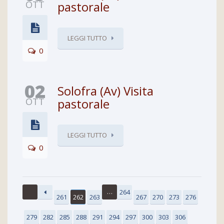
OTT
pastorale
LEGGI TUTTO
0
02
Solofra (Av) Visita
OTT
pastorale
LEGGI TUTTO
0
…
264
261
262
263
267
270
273
276
279
282
285
288
291
294
297
300
303
306