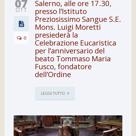
07
Salerno, alle ore 17.30,
OTT
presso l’Istituto
Preziosissimo Sangue S.E.
Mons. Luigi Moretti
presiederà la
0
Celebrazione Eucaristica
per l’anniversario del
beato Tommaso Maria
Fusco, fondatore
dell’Ordine
LEGGI TUTTO