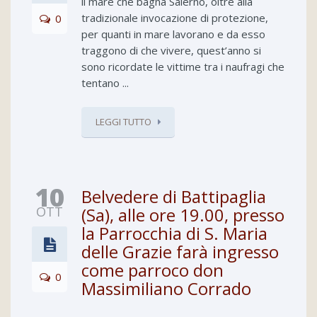
il mare che bagna Salerno, oltre alla
tradizionale invocazione di protezione,
0
per quanti in mare lavorano e da esso
traggono di che vivere, quest’anno si
sono ricordate le vittime tra i naufragi che
tentano ...
LEGGI TUTTO
10
Belvedere di Battipaglia
OTT
(Sa), alle ore 19.00, presso
la Parrocchia di S. Maria
delle Grazie farà ingresso
come parroco don
0
Massimiliano Corrado