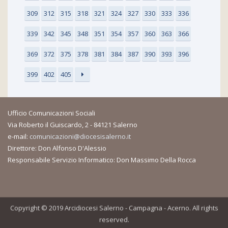
309
312
315
318
321
324
327
330
333
336
339
342
345
348
351
354
357
360
363
366
369
372
375
378
381
384
387
390
393
396
399
402
405
Ufficio Comunicazioni Sociali
Via Roberto il Guiscardo, 2 - 84121 Salerno
e-mail:
comunicazioni@diocesisalerno.it
Direttore: Don Alfonso D'Alessio
Responsabile Servizio Informatico: Don Massimo Della Rocca
Copyright © 2019 Arcidiocesi Salerno - Campagna - Acerno. All rights
reserved.