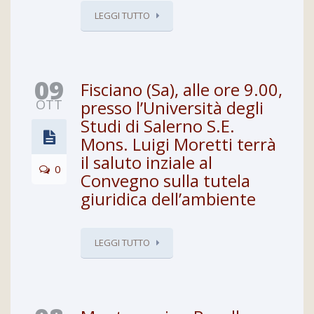
LEGGI TUTTO
09
Fisciano (Sa), alle ore 9.00,
OTT
presso l’Università degli
Studi di Salerno S.E.
Mons. Luigi Moretti terrà
il saluto inziale al
0
Convegno sulla tutela
giuridica dell’ambiente
LEGGI TUTTO