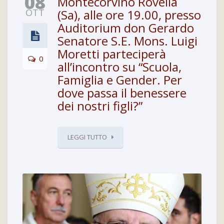
08
Montecorvino Rovella
OTT
(Sa), alle ore 19.00, presso
Auditorium don Gerardo
Senatore S.E. Mons. Luigi
Moretti parteciperà
0
all’incontro su “Scuola,
Famiglia e Gender. Per
dove passa il benessere
dei nostri figli?”
LEGGI TUTTO