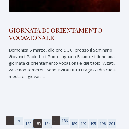
Giornata di orientamento
vocazionale
Domenica 5 marzo, alle ore 9.30, presso il Seminario
Giovanni Paolo II di Pontecagnano Faiano, si tiene una
giornata di orientamento vocazionale dal titolo “Alzati,
va’ e non temere!”. Sono invitati tutti i ragazzi di scuola
media e i giovani ...
…
186
182
183
184
189
192
195
198
201