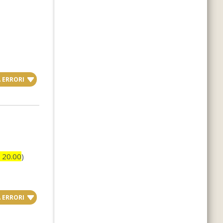
 ERRORI
20.00
)
 ERRORI