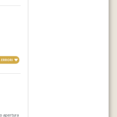
 ERRORI
io apertura