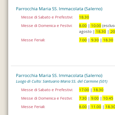
Parrocchia Maria SS. Immacolata (Salerno)
Messe di Sabato e Prefestivi:
18.30
Messe di Domenica e Festivi:
8.00
|
10.00
(esclus
agosto |
18.30
|
20
Messe Feriali:
7.00
|
9.30
|
18.30
Parrocchia Maria SS. Immacolata (Salerno)
Luogo di Culto: Santuario Maria SS. del Carmine (S01)
Messe di Sabato e Prefestivi:
17.00
|
18.30
Messe di Domenica e Festivi:
7.30
|
9.00
|
10.45
Messe Feriali:
8.00
|
11.00
|
18.3