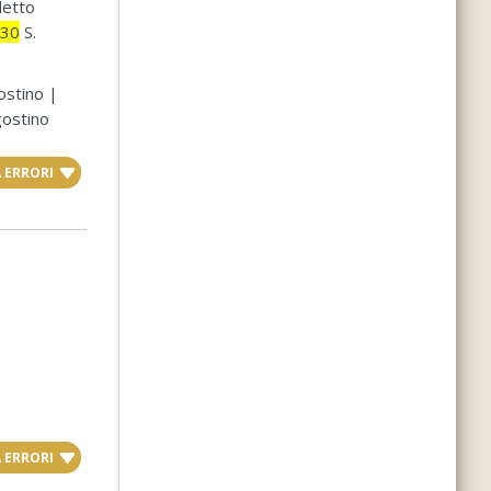
detto
.30
S.
ostino |
gostino
 ERRORI
 ERRORI