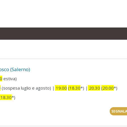
osco (Salerno)
30
estiva)
0
(sospesa luglio e agosto) |
19.00
(18.30
*) |
20.30
(20.00
*)
(18.30
*)
SEGNALA