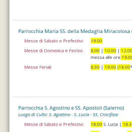
Parrocchia Maria SS. della Medaglia Miracolosa 
Messe di Sabato e Prefestivi:
19.00
Messe di Domenica e Festivi:
8.00
|
10.00
|
12.0
messa alle ore
19.0
Messe Feriali:
8.30
|
19.00
(18.00
Parrocchia S. Agostino e SS. Apostoli (Salerno)
Luogo di Culto: S. Agostino - S. Lucia - SS. Crocifisso
Messe di Sabato e Prefestivi:
18.00
S. Lucia |
18.3