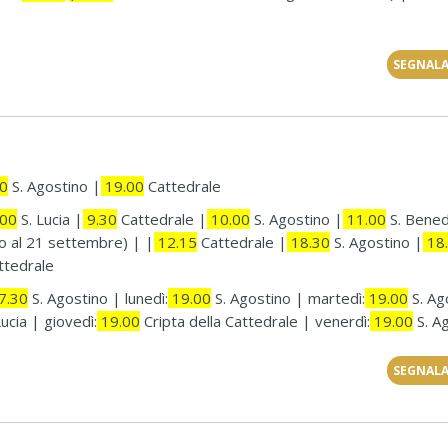
SEGNALA
0
S. Agostino |
19.00
Cattedrale
00
S. Lucia |
9.30
Cattedrale |
10.00
S. Agostino |
11.00
S. Bene
io al 21 settembre) | |
12.15
Cattedrale |
18.30
S. Agostino |
18
tedrale
7.30
S. Agostino | lunedì:
19.00
S. Agostino | martedì:
19.00
S. Ag
ucia | giovedì:
19.00
Cripta della Cattedrale | venerdì:
19.00
S. A
SEGNALA