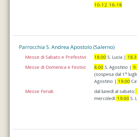
10-12
;
16-18
Parrocchia S. Andrea Apostolo (Salerno)
Messe di Sabato e Prefestivi:
18.00
S. Lucia |
18.3
Messe di Domenica e Festivi:
8.00
S. Agostino |
9.
(sospesa dal 1° lugl
Agostino |
19.00
Cat
Messe Feriali:
dal lunedì al sabato:
mercoledì:
19.00
S. L