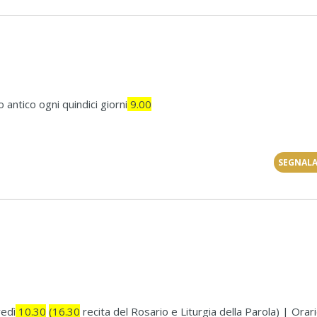
antico ogni quindici giorni
9.00
SEGNALA
vedì
10.30
(16.30
recita del Rosario e Liturgia della Parola) | Orar