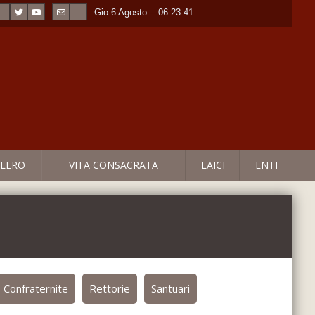
Gio 6 Agosto
----
06:23:42
LERO
VITA CONSACRATA
LAICI
ENTI
Confraternite
Rettorie
Santuari