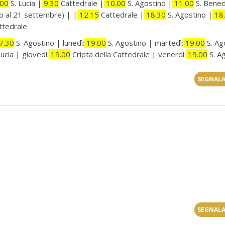
00
S. Lucia |
9.30
Cattedrale |
10.00
S. Agostino |
11.00
S. Bene
io al 21 settembre) | |
12.15
Cattedrale |
18.30
S. Agostino |
18
tedrale
7.30
S. Agostino | lunedì:
19.00
S. Agostino | martedì:
19.00
S. Ag
ucia | giovedì:
19.00
Cripta della Cattedrale | venerdì:
19.00
S. A
SEGNALA
SEGNALA