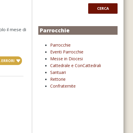
CERCA
lo il mese di
Parrocchie
Parrocchie
Eventi Parrocchie
Messe in Diocesi
 ERRORI
Cattedrale e ConCattedrali
Santuari
Rettorie
Confraternite