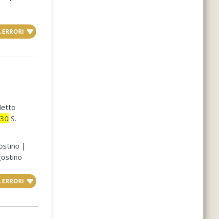
 ERRORI
detto
.30
S.
ostino |
gostino
 ERRORI