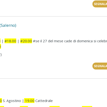
SEGNALA
(Salerno)
0
|
#18.00
|
#20.00
#se il 27 del mese cade di domenica si celebr
0
*)
SEGNALA
0
S. Agostino |
19.00
Cattedrale