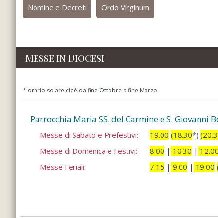
Nomine e Decreti
Ordo Virginum
Messe in Diocesi
* orario solare cioè da fine Ottobre a fine Marzo
Parrocchia Maria SS. del Carmine e S. Giovanni B
Messe di Sabato e Prefestivi:
19.00
(18.30
*)
(20.
Messe di Domenica e Festivi:
8.00
|
10.30
|
12.0
Messe Feriali:
7.15
|
9.00
|
19.00