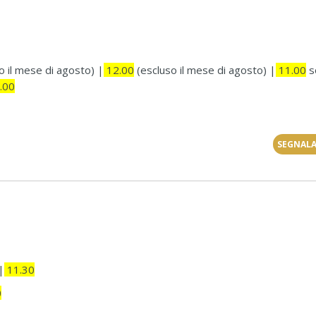
o il mese di agosto) |
12.00
(escluso il mese di agosto) |
11.00
so
.00
SEGNALA
|
11.30
0