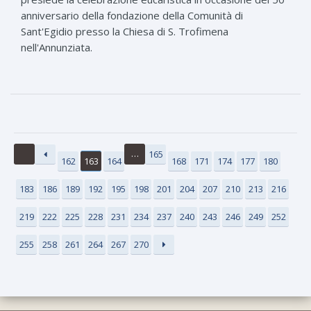
anniversario della fondazione della Comunità di
Sant'Egidio presso la Chiesa di S. Trofimena
nell'Annunziata.
…
165
162
163
164
168
171
174
177
180
183
186
189
192
195
198
201
204
207
210
213
216
219
222
225
228
231
234
237
240
243
246
249
252
255
258
261
264
267
270