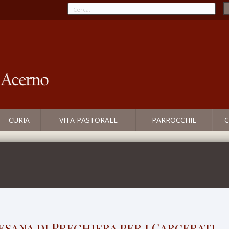
CURIA
VITA PASTORALE
PARROCCHIE
C
esana di Preghiera per i Carcerati