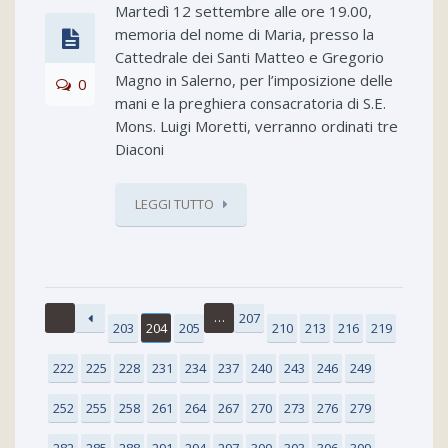
Martedì 12 settembre alle ore 19.00,
memoria del nome di Maria, presso la
Cattedrale dei Santi Matteo e Gregorio
Magno in Salerno, per l’imposizione delle
0
mani e la preghiera consacratoria di S.E.
Mons. Luigi Moretti, verranno ordinati tre
Diaconi
LEGGI TUTTO
…
207
203
204
205
210
213
216
219
222
225
228
231
234
237
240
243
246
249
252
255
258
261
264
267
270
273
276
279
282
285
288
291
294
297
300
303
306
309