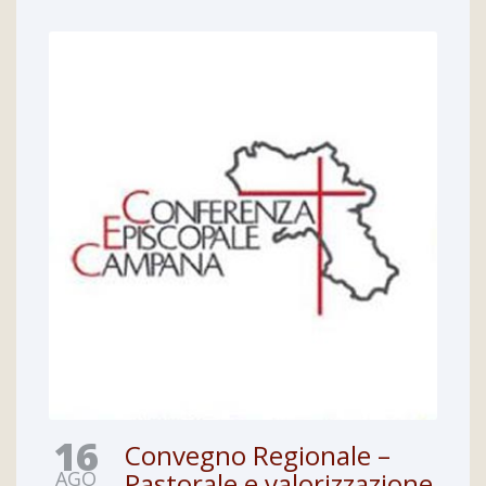
16
Convegno Regionale –
AGO
Pastorale e valorizzazione