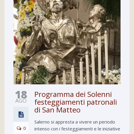
18
Programma dei Solenni
AGO
festeggiamenti patronali
di San Matteo
Salerno si appresta a vivere un periodo
0
intenso con i festeggiamenti e le iniziative