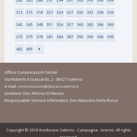
312
315
318
321
324
327
330
333
336
339
342
345
348
351
354
357
360
363
366
369
372
375
378
381
384
387
390
393
396
399
402
405
Ufficio Comunicazioni Sociali
Via Roberto il Guiscardo, 2 - 84121 Salerno
e-mail:
comunicazioni@diocesisalerno.it
Direttore: Don Alfonso D'Alessio
Responsabile Servizio Informatico: Don Massimo Della Rocca
Copyright © 2019 Arcidiocesi Salerno - Campagna - Acerno. All rights