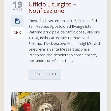
19
Ufficio Liturgico –
AGO
Notificazione
Giovedì 21 settembre 2017, Solennità di
San Matteo, Apostolo ed Evangelista,
Patrono principale dell’Arcidiocesi, alle ore
0
10.30, nella Cattedrale Primaziale di
Salerno, l’Arcivescovo Mons. Luigi Moretti
celebrerà la Santa Messa stazionale. I
Presbiteri che desiderano concelebrare,
portando con sé amitto, ...
LEGGI TUTTO