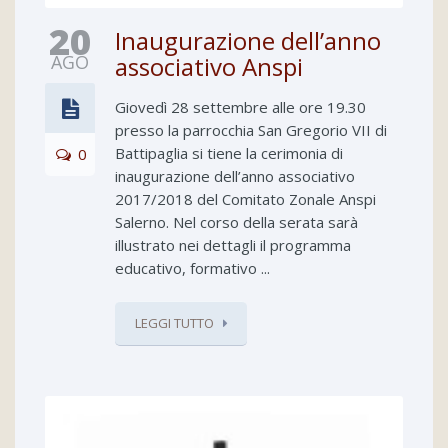
20
Inaugurazione dell’anno
AGO
associativo Anspi
Giovedì 28 settembre alle ore 19.30
presso la parrocchia San Gregorio VII di
Battipaglia si tiene la cerimonia di
0
inaugurazione dell’anno associativo
2017/2018 del Comitato Zonale Anspi
Salerno. Nel corso della serata sarà
illustrato nei dettagli il programma
educativo, formativo ...
LEGGI TUTTO