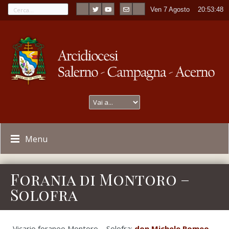
Ven 7 Agosto
----
20:53:48
Menu
Forania di Montoro –
Solofra
Vicario foraneo Montoro – Solofra:
don Michele Romeo