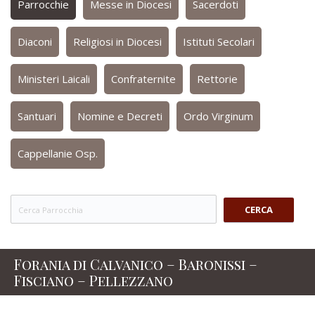
Parrocchie
Messe in Diocesi
Sacerdoti
Diaconi
Religiosi in Diocesi
Istituti Secolari
Ministeri Laicali
Confraternite
Rettorie
Santuari
Nomine e Decreti
Ordo Virginum
Cappellanie Osp.
CERCA
Forania di Calvanico – Baronissi –
Fisciano – Pellezzano