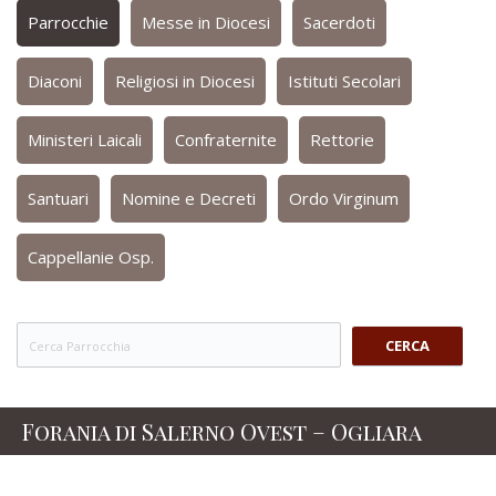
Parrocchie
Messe in Diocesi
Sacerdoti
Diaconi
Religiosi in Diocesi
Istituti Secolari
Ministeri Laicali
Confraternite
Rettorie
Santuari
Nomine e Decreti
Ordo Virginum
Cappellanie Osp.
CERCA
Forania di Salerno Ovest – Ogliara