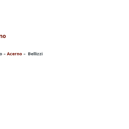
ano
o –
Acerno
– Bellizzi