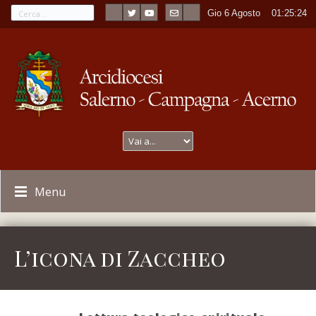
Gio 6 Agosto
----
01:25:25
Menu
L’icona di Zaccheo