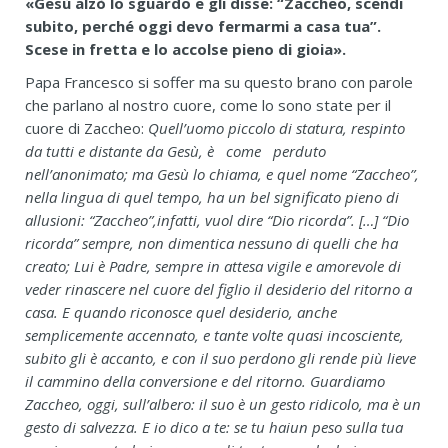
«Gesù alzò lo sguardo e gli disse: “Zaccheo, scendi
subito, perché oggi devo fermarmi a casa tua”.
Scese in fretta e lo accolse pieno di gioia».
Papa Francesco si soffer ma su questo brano con parole
che parlano al nostro cuore, come lo sono state per il
cuore di Zaccheo:
Quell’uomo piccolo di statura,
r
espinto
da tutti e distante da Gesù,
è come perduto
nell’anonimato; ma Gesù lo chiama, e quel nome “Zaccheo”,
nella lingua di quel tempo, ha un bel significato pieno di
allusioni: “Zaccheo”,infatti, vuol dire “Dio ricorda”. […] “Dio
ricorda” sempre, non dimentica nessuno di quelli che ha
creato; Lui
è Padre, sempre in attesa vigile e amorevole di
veder rinascere nel cuore del figlio il desiderio del ritorno a
casa. E quando riconosce quel desiderio, anche
semplicemente accennato, e
tante volte quasi incosciente,
subito gli è accanto, e con il suo perdono gli rende più lieve
il cammino della conversione e del ritorno. Guardiamo
Zaccheo, oggi, sull’albero: il suo è un gesto ridicolo, ma è un
gesto di salvezza. E io dico a te: se tu haiun peso sulla tua