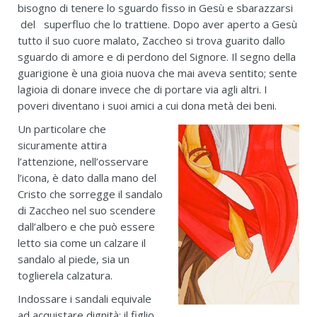
bisogno di tenere lo sguardo fisso in Gesù e sbarazzarsi
del superfluo che lo trattiene. Dopo aver aperto a Gesù
tutto il suo cuore malato, Zaccheo si trova guarito dallo
sguardo di amore e di perdono del Signore. Il segno della
guarigione è una gioia nuova che mai aveva sentito; sente
lagioia di donare invece che di portare via agli altri. I
poveri diventano i suoi amici a cui dona metà dei beni.
Un particolare che
sicuramente attira
l’attenzione, nell’osservare
l’icona, è dato dalla mano del
Cristo che sorregge il sandalo
di Zaccheo nel suo scendere
dall’albero e che può essere
letto sia come un calzare il
sandalo al piede, sia un
toglierela calzatura.
Indossare i sandali equivale
ad acquistare dignità: il figlio