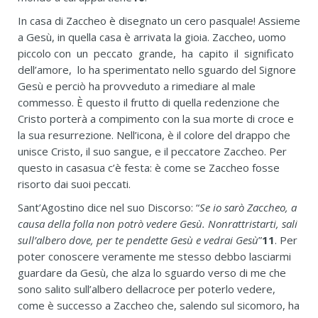
In casa di Zaccheo è disegnato un cero pasquale! Assieme
a Gesù, in quella casa è arrivata la gioia. Zaccheo, uomo
piccolo con un peccato grande, ha capito il significato
dell’amore, lo ha sperimentato nello sguardo del Signore
Gesù e perciò ha provveduto a rimediare al male
commesso. È questo il frutto di quella redenzione che
Cristo porterà a compimento con la sua morte di croce e
la sua resurrezione. Nell’icona, è il colore del drappo che
unisce Cristo, il suo sangue, e il peccatore Zaccheo. Per
questo in casasua c’è festa: è come se Zaccheo fosse
risorto dai suoi peccati.
Sant’Agostino dice nel suo Discorso: “
Se io sarò Zaccheo, a
causa della folla non potrò vedere Gesù. Nonrattristarti, sali
sull’albero dove, per te pendette Gesù e vedrai Gesù
”
11
. Per
poter conoscere veramente me stesso debbo lasciarmi
guardare da Gesù, che alza lo sguardo verso di me che
sono salito sull’albero dellacroce per poterlo vedere,
come è successo a Zaccheo che, salendo sul sicomoro, ha