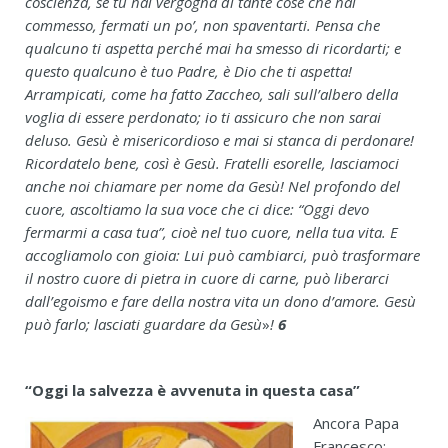
coscienza, se tu hai vergogna di tante cose che hai
commesso, fermati un po’, non spaventarti. Pensa che
qualcuno ti aspetta perché mai ha smesso di ricordarti; e
questo qualcuno
è tuo Padre, è Dio che ti aspetta!
Arrampicati, come ha fatto Zaccheo, sali sull’albero della
voglia di essere perdonato; io ti assicuro che non sarai
deluso. Gesù è misericordioso e mai si stanca di perdonare!
Ricordatelo bene, così è Gesù. Fratelli esorelle, lasciamoci
anche noi chiamare per nome da Gesù! Nel profondo del
cuore, ascoltiamo la sua voce che ci dice: “Oggi devo
fermarmi a casa tua”, cioè nel tuo cuore, nella tua vita. E
accogliamolo con gioia: Lui può cambiarci, può trasformare
il nostro cuore di pietra in
cuore di carne, può liberarci
dall’egoismo e fare della nostra vita un dono d’amore. Gesù
può farlo; lasciati guardare da Gesù
»
!
6
“Oggi la salvezza è avvenuta in questa casa”
Ancora Papa
Francesco: