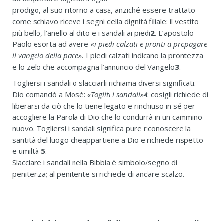
prodigo, al suo ritorno a casa, anziché essere trattato
come schiavo riceve i segni della dignità filiale: il vestito
più bello, l’anello al dito e i sandali ai piedi
2
. L’apostolo
Paolo esorta ad avere «
i piedi calzati e pronti a propagare
il vangelo della
pace».
I piedi calzati indicano la prontezza
e lo zelo che accompagna l’annuncio del Vangelo
3
.
Togliersi i sandali o slacciarli richiama diversi significati.
Dio comandò a Mosè:
«Togliti i sandali»
4
: cosìgli richiede di
liberarsi da ciò che lo tiene legato e rinchiuso in sé per
accogliere la Parola di Dio che lo condurrà in un cammino
nuovo. Togliersi i sandali significa pure riconoscere la
santità del luogo cheappartiene a Dio e richiede rispetto
e umiltà
5
.
Slacciare i sandali nella Bibbia è simbolo/segno di
penitenza; al penitente si richiede di andare scalzo.