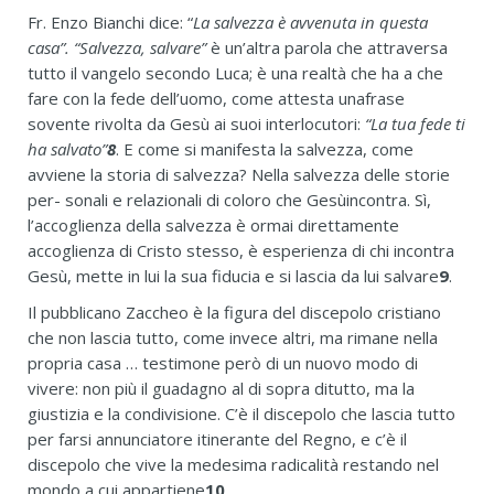
Fr. Enzo Bianchi dice: “
La salvezza è avvenuta in questa
casa”. “Salvezza, salvare”
è un’altra parola che attraversa
tutto il vangelo secondo Luca; è una realtà che ha a che
fare con la fede dell’uomo, come attesta unafrase
sovente rivolta da Gesù ai suoi interlocutori:
“La tua fede ti
ha salvato”
8
. E come si manifesta la salvezza, come
avviene la storia di salvezza? Nella salvezza delle storie
per- sonali e relazionali di coloro che Gesùincontra. Sì,
l’accoglienza della salvezza è ormai direttamente
accoglienza di Cristo stesso, è esperienza di chi incontra
Gesù, mette in lui la sua fiducia e si lascia da lui salvare
9
.
Il pubblicano Zaccheo è la figura del discepolo cristiano
che non lascia tutto, come invece altri, ma rimane nella
propria casa … testimone però di un nuovo modo di
vivere: non più il guadagno al di sopra ditutto, ma la
giustizia e la condivisione. C’è il discepolo che lascia tutto
per farsi annunciatore itinerante del Regno, e c’è il
discepolo che vive la medesima radicalità restando nel
mondo a cui appartiene
10
.