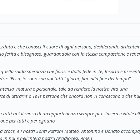
 perduto e che conosci il cuore di ogni persona, desiderando ardente
esso ferita e bisognosa, guardandola con la stessa compassione e tene
uella salda speranza che fiorisce dalla fede in Te, Risorto e present
: “Ecco, io sono con voi tutti i giorni, fino alla fine del tempo”.
intensa, matura e personale, tale da rendere la nostra vita una
ce di attrarre a Te le persone che ancora non Ti conoscono o che ha
n tutti noi il senso di un’appartenenza sempre più sincera e vitale al
ione per tutti e per ognuno.
lla croce, e i nostri Santi Patroni Matteo, Antonino e Donato accomp
a in noi e nell’intera nostra Arcidiocesi. Amen