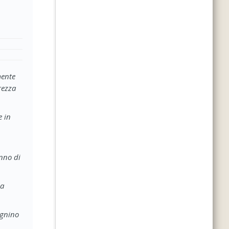
mente
rezza
e in
nno di
la
agnino