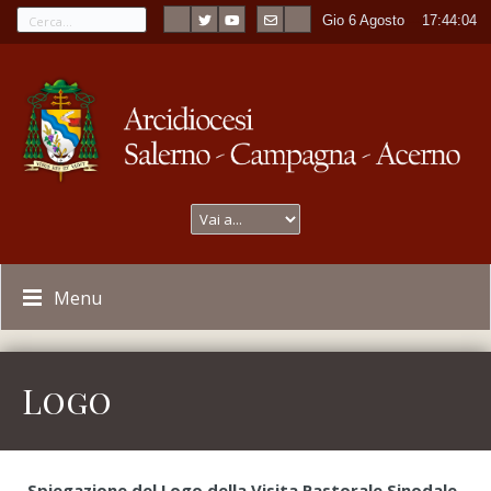
Gio 6 Agosto
----
17:44:04
Menu
Logo
Spiegazione del Logo
della
Visita Pastorale Sinodale